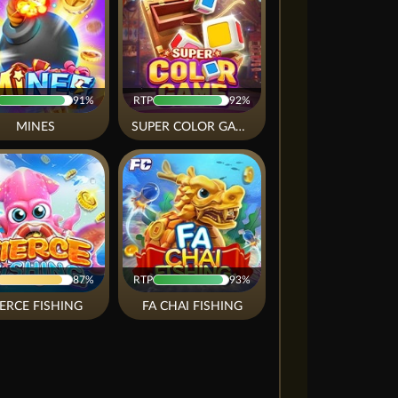
91%
RTP
92%
MINES
SUPER COLOR GAME
87%
RTP
93%
IERCE FISHING
FA CHAI FISHING