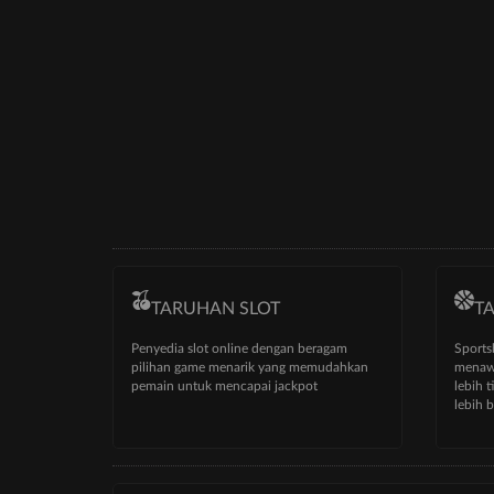
TARUHAN SLOT
T
Penyedia slot online dengan beragam
Sports
pilihan game menarik yang memudahkan
menawa
pemain untuk mencapai jackpot
lebih 
lebih 