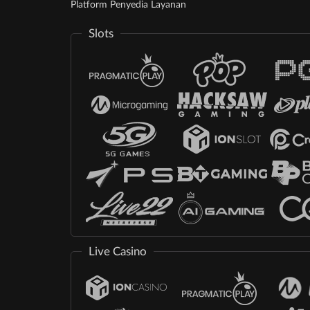
Platform Penyedia Layanan
Slots
Live Casino