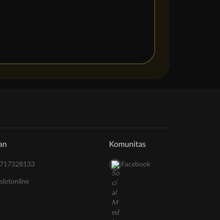
an
Komunitas
717328133
Facebook
lotonline