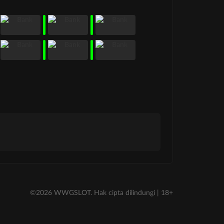
©2026 WWGSLOT. Hak cipta dilindungi | 18+