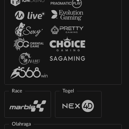
Race
Togel
Olahraga