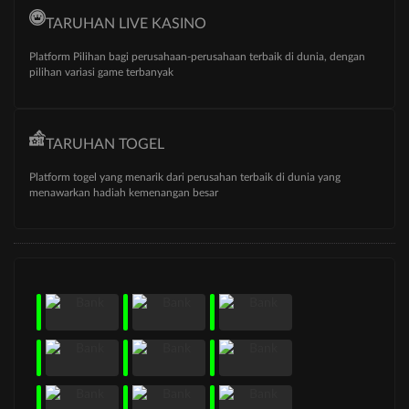
TARUHAN LIVE KASINO
Platform Pilihan bagi perusahaan-perusahaan terbaik di dunia, dengan
pilihan variasi game terbanyak
TARUHAN TOGEL
Platform togel yang menarik dari perusahan terbaik di dunia yang
menawarkan hadiah kemenangan besar