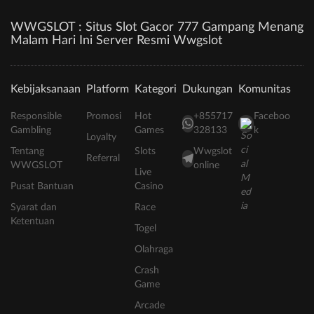
WWGSLOT : Situs Slot Gacor 777 Gampang Menang
Malam Hari Ini Server Resmi Wwgslot
Kebijaksanaan
Platform
Kategori
Dukungan
Komunitas
Responsible
Promosi
Hot
+855717
Faceboo
Gambling
Games
328133
k
Loyalty
Tentang
Slots
Wwgslot
Referral
WWGSLOT
online
Live
Pusat Bantuan
Casino
Syarat dan
Race
Ketentuan
Togel
Olahraga
Crash
Game
Arcade