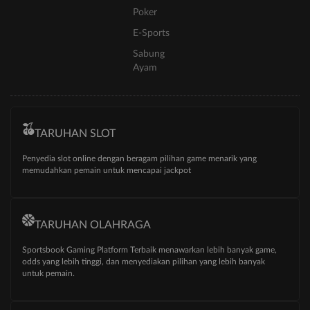
Poker
E-Sports
Sabung
Ayam
TARUHAN SLOT
Penyedia slot online dengan beragam pilihan game menarik yang
memudahkan pemain untuk mencapai jackpot
TARUHAN OLAHRAGA
Sportsbook Gaming Platform Terbaik menawarkan lebih banyak game,
odds yang lebih tinggi, dan menyediakan pilihan yang lebih banyak
untuk pemain.