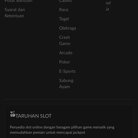
Pusat Bantuan
Casino
Syarat dan
Race
Ketentuan
Togel
Olahraga
Crash
Game
Arcade
Poker
E-Sports
Sabung
Ayam
TARUHAN SLOT
Penyedia slot online dengan beragam pilihan game menarik yang
memudahkan pemain untuk mencapai jackpot