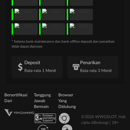
* Selama bank maintenance dan bank offline deposit dan penarikan
tidak dapat diproses
Deposit
Penarikan
Rata-rata 1 Menit
Rata-rata 3 Menit
Bersertifikasi
Tanggung
Browser
Dari
Jawab
Yang
Bermain
Didukung
©2026 WWGSLOT. Hak
cipta dilindungi | 18+