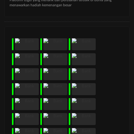
menawarkan hadiah kemenangan besar