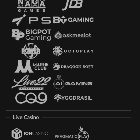
Live Casino