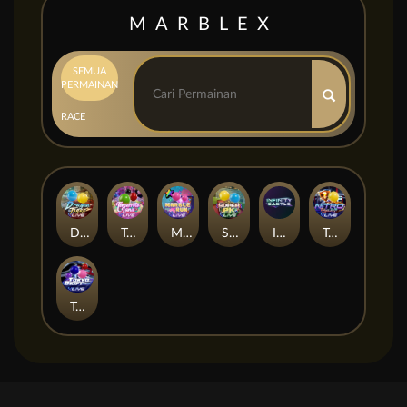
MARBLEX
SEMUA
PERMAINAN
RACE
Dragon Tiger
Tomorrow land
Marble Run
Super PK
Infinity Castle
Tokyo Drift Nitro
Tokyo Drift