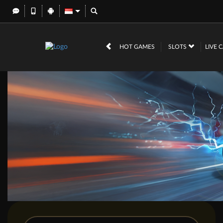
HOT GAMES
SLOTS
LIVE 