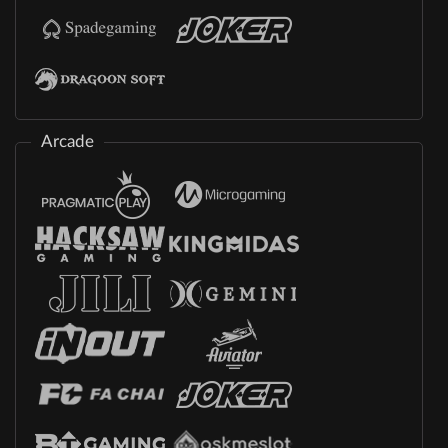
Arcade