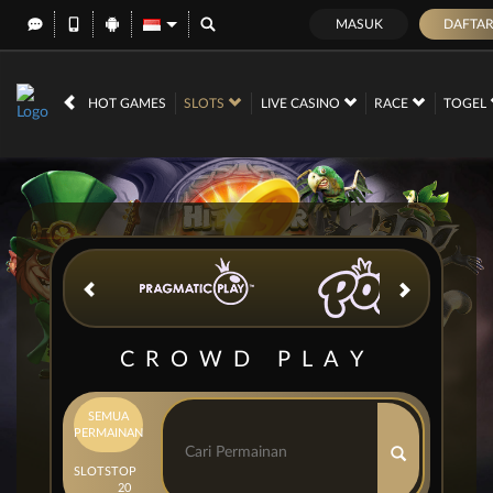
MASUK
DAFTA
IDR
12,664,679,
HOT GAMES
SLOTS
LIVE CASINO
RACE
TOGEL
CROWD PLAY
SEMUA
PERMAINAN
SLOTS
TOP
20