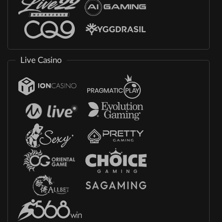
Live Casino