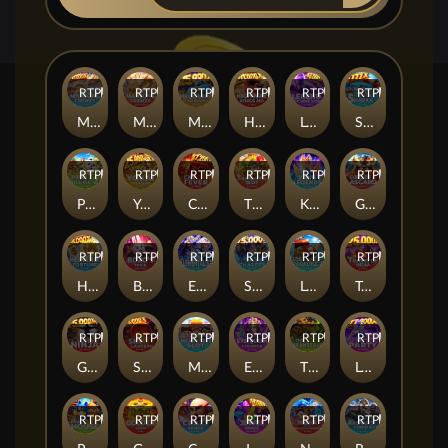
RTP
98%
RTP
98%
RTP
98%
RTP
98%
RTP
97%
RTP
96%
Mahjong Frenzy : Tiles of Fortunes
Mahjong Frenzy
Magic Lamp Carnival
Highway Kings HD
Legend of King Kong
Sharkalicious
RTP
98%
RTP
98%
RTP
96%
RTP
95%
RTP
95%
RTP
96%
Paw House 2
Yokai Treasure
CNY Fever
Three Kingdoms Slot
Kirin Legends
Gods of Asgard
RTP
98%
RTP
95%
RTP
97%
RTP
98%
RTP
98%
RTP
98%
Heavenly Fortune
Bozo's Trick
Elementalist
Sky Chasers
Lost Paradise 2
Trains of India
RTP
96%
RTP
97%
RTP
81%
RTP
81%
RTP
82%
RTP
88%
Gate of Ninja
Sky Lantern
Money Tree Slot
Evil Queen Cauldron
The Beanstalk
Let's Party
RTP
88%
RTP
93%
RTP
91%
RTP
80%
RTP
95%
RTP
92%