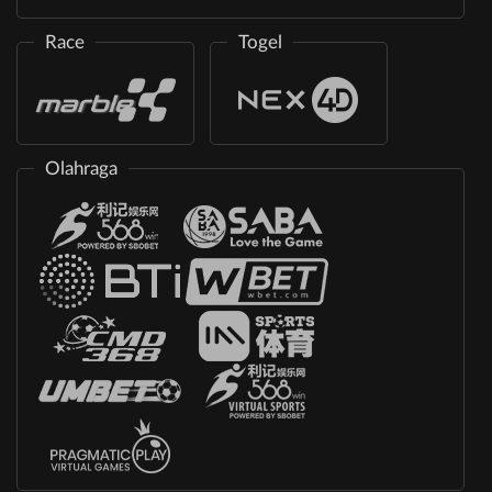
Race
Togel
Olahraga