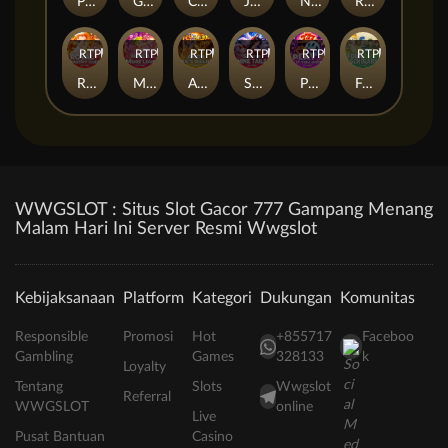
Paw House
Golden Lion
Crazy Miner
Jewel Space
Nezha And The Dragon Emperor
Ragnar's Conquest
RTP
95%
RTP
82%
RTP
90%
RTP
79%
RTP
92%
RTP
79%
Royal Pastry Chef
More & More Love
Amon Ra's Relic
Spirit of Nine Tails
Play If You Dare
Four Scholars
WWGSLOT : Situs Slot Gacor 777 Gampang Menang
Malam Hari Ini Server Resmi Wwgslot
Kebijaksanaan
Platform
Kategori
Dukungan
Komunitas
Responsible
Promosi
Hot
+855717
Faceboo
Gambling
Games
328133
k
Loyalty
Tentang
Slots
Wwgslot
Referral
WWGSLOT
online
Live
Pusat Bantuan
Casino