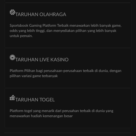
TARUHAN OLAHRAGA
Sportsbook Gaming Platform Terbaik menawarkan lebih banyak game,
odds yang lebih tinggi, dan menyediakan pilihan yang lebih banyak
untuk pemain.
TARUHAN LIVE KASINO
Platform Pilihan bagi perusahaan-perusahaan terbaik di dunia, dengan
pilihan variasi game terbanyak
TARUHAN TOGEL
Platform togel yang menarik dari perusahan terbaik di dunia yang
menawarkan hadiah kemenangan besar